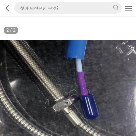
2
/
2