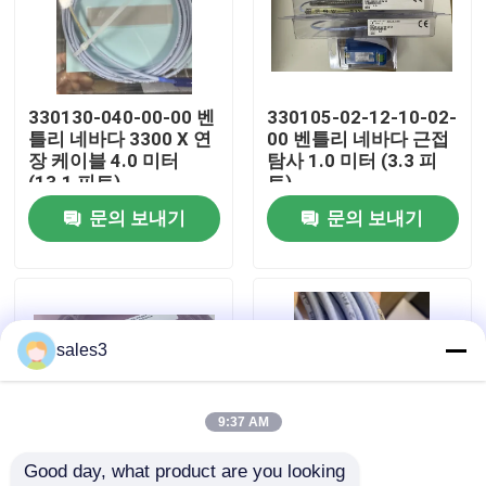
공장 투어
330130-040-00-00 벤
330105-02-12-10-02-
저희와 연락
틀리 네바다 3300 X 연
00 벤틀리 네바다 근접
장 케이블 4.0 미터
탐사 1.0 미터 (3.3 피
(13.1 피트)
트)
뉴스
문의 보내기
문의 보내기
인용 을 요청 하십시오
News
sales3
ALLEN BRADLEY PLC 제품
9:37 AM
Good day, what product are you looking 
피퍼 퓨치스 격리된 장벽