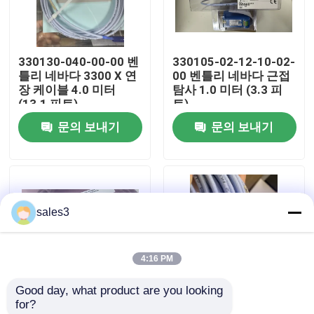
공장 투어
330130-040-00-00 벤
330105-02-12-10-02-
틀리 네바다 3300 X 연
00 벤틀리 네바다 근접
저희와 연락
장 케이블 4.0 미터
탐사 1.0 미터 (3.3 피
(13.1 피트)
트)
문의 보내기
문의 보내기
뉴스
인용 을 요청 하십시오
sales3
News
4:16 PM
ALLEN BRADLEY PLC 제품
Good day, what product are you looking 
for?
피퍼 퓨치스 격리된 장벽
200151-60-03-00 벡
142238-120-00-CN 벡