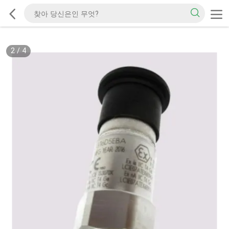
2
/
4