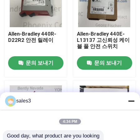
공장 투어
Allen-Bradley 440R-
Allen-Bradley 440E-
저희와 연락
D22R2 안전 릴레이
L13137 고신뢰성 케이
블 풀 안전 스위치
뉴스
문의 보내기
문의 보내기
인용 을 요청 하십시오
News
sales3
ALLEN BRADLEY PLC 제품
4:34 PM
Good day, what product are you looking 
피퍼 퓨치스 격리된 장벽