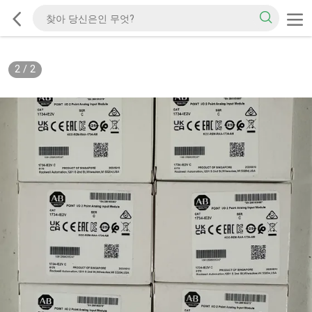
1
/
2