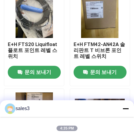
공장 투어
저희와 연락
E+H FTS20 Liquifloat
E+H FTM42-AN42A 솔
플로트 포인트 레벨 스
리판트 T 비브론 포인
뉴스
위치
트 레벨 스위치
문의 보내기
문의 보내기
인용 을 요청 하십시오
News
sales3
ALLEN BRADLEY PLC 제품
4:35 PM
피퍼 퓨치스 격리된 장벽