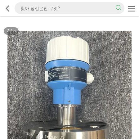
2
/
5