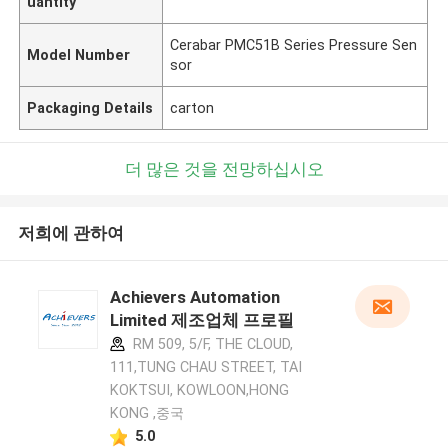
uantity
Cerabar PMC51B Series Pressure Sen
Model Number
sor
Packaging Details
carton
더 많은 것을 전망하십시오
저희에 관하여
Achievers Automation
Limited 제조업체 프로필
RM 509, 5/F, THE CLOUD,
111,TUNG CHAU STREET, TAI
KOKTSUI, KOWLOON,HONG
KONG ,중국
5.0