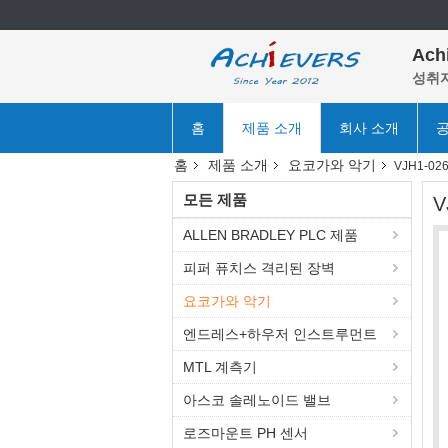
Ach
성취자
홈
제품 소개
회사 소개
공
홈
제품 소개
요코가와 악기
VJH1-0
모든 제품
V
ALLEN BRADLEY PLC 제품
피퍼 퓨치스 격리된 장벽
요코가와 악기
엔드레스+하우저 인스트루먼트
MTL 계측기
아스코 솔레노이드 밸브
로즈마운트 PH 센서