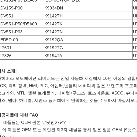
ADV151-P63/D5A00
ISC40G-TG-T1-10
U
ADV159-P00
K9034DN
U
ADV551
K9142TH
U
ADV551-P50/D5A00
K9142TK
U
ADV551-P63
K9142TN
U
AED5D-00
K9192QA
U
IP601
K9192TG
U
IP826
K9194TA
U
회사 소개:
아히버스 오토메이션 리미티드는 산업 자동화 시장에서 10년 이상의 경험을 
DCS, 격리 장벽, HMI, PLC, 어댑터,벤틀리 네바다와 같은 브랜드의 
요코가와, MTL, 앨런 브래들리, 페퍼럴+푸크스, 로즈마운트, ASCO, 슈나
렌즈, 델타, 하니웰, 시멘스 등저희에게 연락하는 것을 주저하지 마십시오..
성공자들에 대한 FAQ
Q: 제품들은 OEM 원본 유닛인가요?
: 이 제품은 OEM 또는 독립된 제3자 채널을 통해 얻은 정품 OEM 유닛으로 Achi