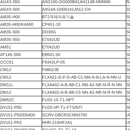
AI143-S50
AXG100-GG000BA1AH114B-NNNNN
R
AI543-S00
AXG4A-G000141JA12-CH
S
AI835-H00
BT2국제자유기술
S
AI835-H00/K4A00
CP451-10
S
AI835-S00
DO30G
S
AI835-S50
E7042UD
S
AAM51
E7042UD
S
AT145-S00
EB501-50
S
ACCC01
F9342LP-05
S
ACM12
F9802JB
S
ACM12
FLXA21-D-P-D-AB-C1-NN-A-N-LA-N-NN-U
S
ADM11c
FLXA402-A-B-AB-C1-NN-A2-NR-N-R-N-NN
S
ADM12
FLXA402-A-B-AB-C5-NN-A2-NR-N-R-N-NN
S
ADM52C
FU20-10-T1-NPT
S
ADV151-P00
FU20-VP-T1-FTS/NTI
S
ADV151-P50/D5A00
GCRV-GBCRSCNN3700
U
ADV151-P63
HHR-21AHF2A1
U