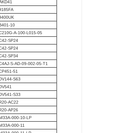
AKD41
9185FA
9400UK
B401-10
C210G-A-100-L015-05
C42-SP24
C42-SP24
C42-SP34
C4AJ-S-AD-09-002-05-T1
CP451-51
DV144-S63
DV541
DV541-S33
R20-AC22
R20-AP26
M33A-000-10-LP
M33A-000-11