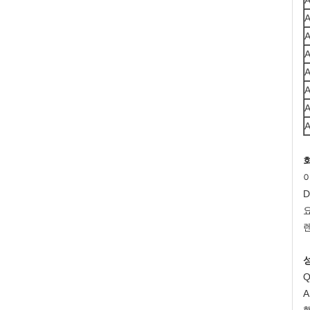
A
A
A