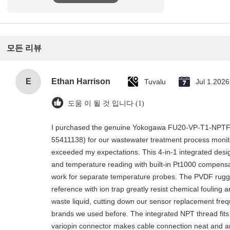
모든 리뷰
E
Ethan Harrison
Tuvalu
Jul 1.2026
도움 이 될 것 입니다 (1)
I purchased the genuine Yokogawa FU20-VP-T1-NPTFP
55411138) for our wastewater treatment process monito
exceeded my expectations. This 4-in-1 integrated des
and temperature reading with built-in Pt1000 compensat
work for separate temperature probes. The PVDF rugg
reference with ion trap greatly resist chemical fouling 
waste liquid, cutting down our sensor replacement fre
brands we used before. The integrated NPT thread fits 
variopin connector makes cable connection neat and an