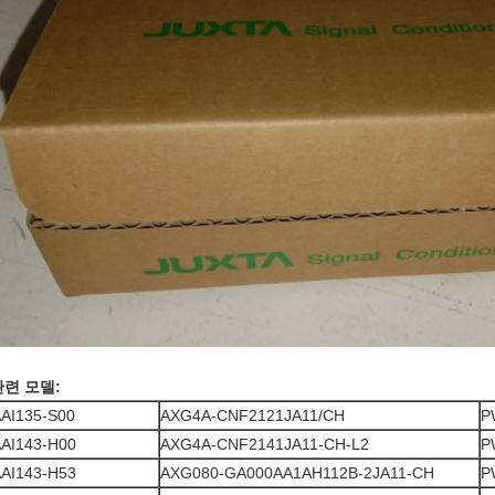
관련 모델:
AI135-S00
AXG4A-CNF2121JA11/CH
P
AI143-H00
AXG4A-CNF2141JA11-CH-L2
P
AI143-H53
AXG080-GA000AA1AH112B-2JA11-CH
P