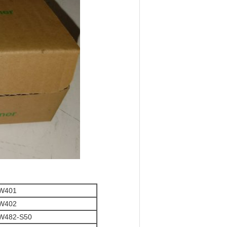
W401
W402
W482-S50