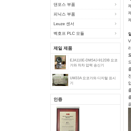
댄포스 부품
제
피닉스 부품
제
Leuze 센서
벡호프 PLC 모듈
제일 제품
EJA110E-DMS4J-912DB 요코
모
가와 차차 압력 송신기
출
전
UM33A 요코가와 디지털 표시
입
기
출
출
인증
옵