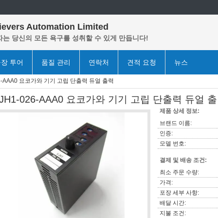
ievers Automation Limited
는 당신의 모든 욕구를 성취할 수 있게 만듭니다!
장 투어
품질 관리
연락처
견적 요청
뉴스
26-AAA0 요코가와 기기 고립 단출력 듀얼 출력
JH1-026-AAA0 요코가와 기기 고립 단출력 듀얼 
제품 상세 정보:
브랜드 이름:
인증:
모델 번호:
결제 및 배송 조건:
최소 주문 수량:
가격:
포장 세부 사항:
배달 시간:
지불 조건: