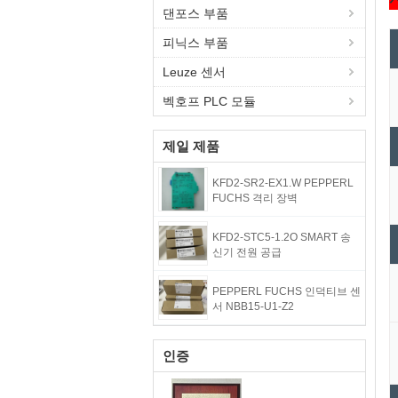
댄포스 부품
피닉스 부품
Leuze 센서
벡호프 PLC 모듈
제일 제품
KFD2-SR2-EX1.W PEPPERL
FUCHS 격리 장벽
KFD2-STC5-1.2O SMART 송
신기 전원 공급
PEPPERL FUCHS 인덕티브 센
서 NBB15-U1-Z2
인증