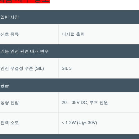
일반 사양
신호 종류
디지털 출력
기능 안전 관련 매개 변수
안전 무결성 수준 (SIL)
SIL 3
공급
정량 전압
20... 35V DC, 루프 전원
전력 소모
< 1.2W (U)
≤ 30V)
i