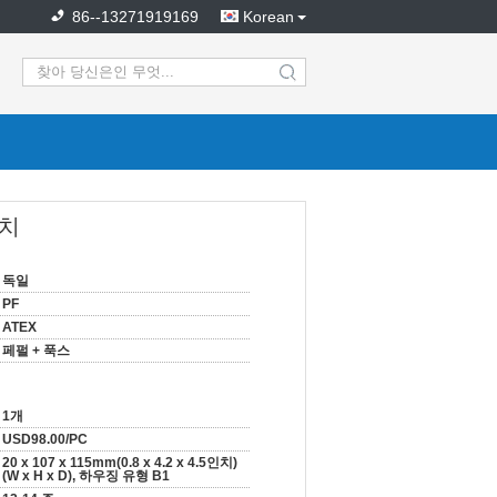
86--13271919169
Korean
search
퓨치
독일
PF
ATEX
페펄 + 푹스
1개
USD98.00/PC
20 x 107 x 115mm(0.8 x 4.2 x 4.5인치)
(W x H x D), 하우징 유형 B1