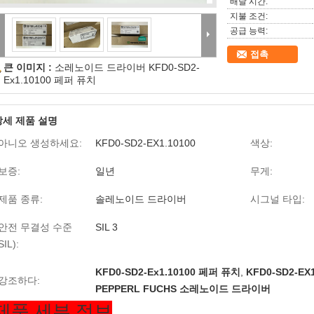
배달 시간:
지불 조건:
공급 능력:
접촉
큰 이미지 :
소레노이드 드라이버 KFD0-SD2-
Ex1.10100 페퍼 퓨치
상세 제품 설명
아니오 생성하세요:
KFD0-SD2-EX1.10100
색상:
보증:
일년
무게:
제품 종류:
솔레노이드 드라이버
시그널 타입:
안전 무결성 수준
SIL 3
SIL):
KFD0-SD2-Ex1.10100 페퍼 퓨치
,
KFD0-SD2-EX1
강조하다:
PEPPERL FUCHS 소레노이드 드라이버
제품 세부 정보