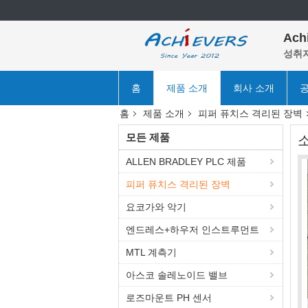
Ach
성취자
홈
제품 소개
회사 소개
공
홈
제품 소개
피퍼 퓨치스 격리된 장벽
모든 제품
소
ALLEN BRADLEY PLC 제품
피퍼 퓨치스 격리된 장벽
요코가와 악기
엔드레스+하우저 인스트루먼트
MTL 계측기
아스코 솔레노이드 밸브
로즈마운트 PH 센서