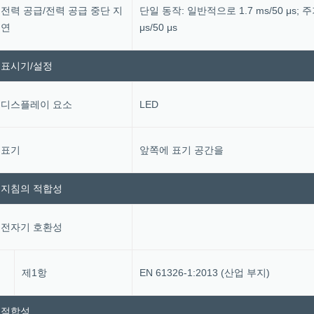
전력 공급/전력 공급 중단 지
단일 동작: 일반적으로 1.7 ms/50 μs;
연
μs/50 μs
표시기/설정
디스플레이 요소
LED
표기
앞쪽에 표기 공간을
지침의 적합성
전자기 호환성
제1항
EN 61326-1:2013 (산업 부지)
적합성