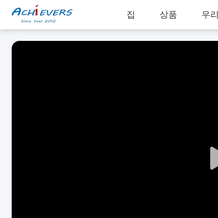
집
상품
우리