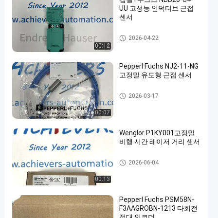
UU 고성능 인덕티브 근접
센서
피퍼 퓨치스 격리된 장벽
2026-04-22
00:12
en
Pepperl Fuchs NJ2-11-NG
고정밀 유도형 근접 센서
피퍼 퓨치스 격리된 장벽
2026-03-17
00:07
Wenglor P1KY001고정밀
비행 시간 레이저 거리 센서
피퍼 퓨치스 격리된 장벽
2026-06-04
00:13
Pepperl Fuchs PSM58N-
F3AAGROBN-1213 다회전
절대 인코더