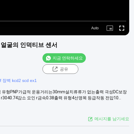
Auto
Picture-
Fullscre
in-
Picture
센싱 얼굴의 인덕티브 센서
지금 연락하세요
공유
f 장벽 kcd2 scd ex1
출력 유형PNP가급적 운용거리는30mm설치류류가 없는출력 극성DC보장
인 r3040.74감소 요인 r금속0.38출력 유형4선명목 등급작동 전압10...
메시지를 남기세요