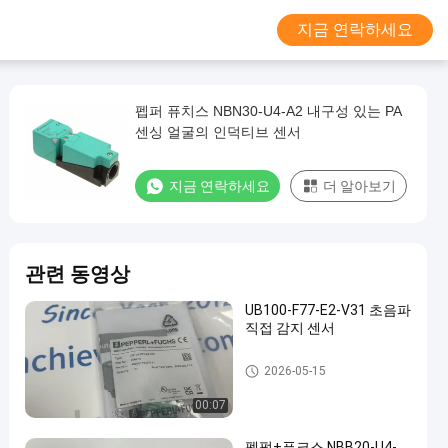
지금 연락하세요
펩퍼 퓨치스 NBN30-U4-A2 내구성 있는 PA
센싱 얼굴의 인덕티브 센서
지금 연락하세요
더 알아보기
관련 동영상
UB100-F77-E2-V31 초음파
직접 감지 센서
피퍼 퓨치스 격리된 장벽
2026-05-15
00:07
펩펄+푸크스 NBB20-U4-