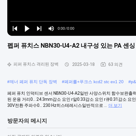
Loaded
:
0%
0:00
/
0:00
Play
Play
Play
Mute
Current
Duration
next
next
펩퍼 퓨치스 NBN30-U4-A2 내구성 있는 PA 
Time
피퍼 퓨치스 격리된 장벽
2025-03-18
63 의견
#
제너 페퍼 퓨치 단독 장벽
#
페퍼를+푸크스 kcd2 stc ex1 20
#
p&
페퍼 퓨치 인덕티브 센서 NBN30-U4-A2일반 사양스위치 함수보완
된 운용 거리0... 24.3mm감소 요인 r알0.33감소 요인 r큐0.31감소 요
30V전환 주파수0... 230 Hz히스테레시스일반적으로 ...
더 보기
방문자의 메시지